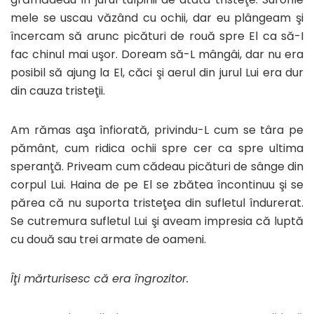
mele se uscau văzând cu ochii, dar eu plângeam şi
încercam să arunc picături de rouă spre El ca să-I
fac chinul mai uşor. Doream să-L mângâi, dar nu era
posibil să ajung la El, căci şi aerul din jurul Lui era dur
din cauza tristeţii.
Am rămas aşa înfiorată, privindu-L cum se târa pe
pământ, cum ridica ochii spre cer ca spre ultima
speranţă. Priveam cum cădeau picături de sânge din
corpul Lui. Haina de pe El se zbătea încontinuu şi se
părea că nu suporta tristeţea din sufletul îndurerat.
Se cutremura sufletul Lui şi aveam impresia că luptă
cu două sau trei armate de oameni.
Îţi mărturisesc că era îngrozitor.