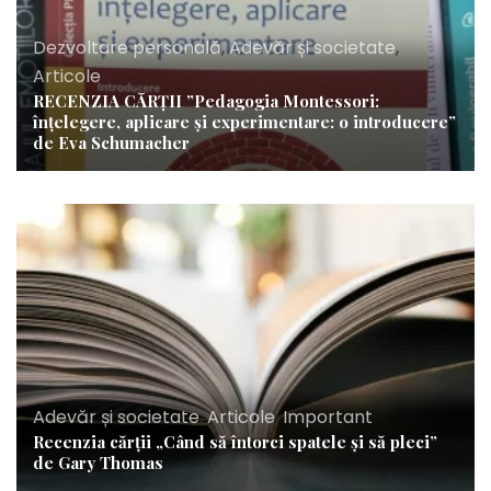
Dezvoltare personală
,
Adevăr și societate
,
Articole
RECENZIA CĂRȚII ”Pedagogia Montessori:
înțelegere, aplicare și experimentare: o introducere”
de Eva Schumacher
Adevăr și societate
,
Articole
,
Important
Recenzia cărții „Când să întorci spatele și să pleci”
de Gary Thomas