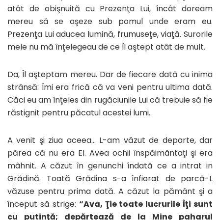
atât de obişnuită cu Prezenţa Lui, încât doream
mereu să se aşeze sub pomul unde eram eu.
Prezenţa Lui aducea lumină, frumuseţe, viaţă. Surorile
mele nu mă înţelegeau de ce Îl aştept atât de mult.
Da, Îl aşteptam mereu. Dar de fiecare dată cu inima
strânsă: Îmi era frică că va veni pentru ultima dată.
Căci eu am înţeles din rugăciunile Lui că trebuie să fie
răstignit pentru păcatul acestei lumi.
A venit şi ziua aceea… L-am văzut de departe, dar
părea că nu era El. Avea ochii înspăimântaţi şi era
mâhnit. A căzut în genunchi îndată ce a intrat in
Grădină. Toată Grădina s-a înfiorat de parcă-L
văzuse pentru prima dată. A căzut la pământ şi a
început să strige:
“Ava, Ţie toate lucrurile Îţi sunt
cu putinţă; depărtează de la Mine paharul