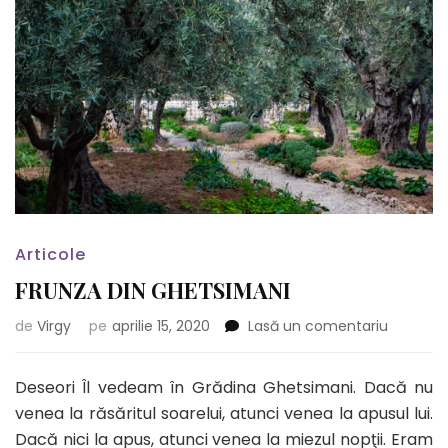
Articole
FRUNZA DIN GHETSIMANI
la
de
Virgy
pe
aprilie 15, 2020
Lasă un comentariu
FRUNZA
DIN
Deseori Îl vedeam în Grădina Ghetsimani. Dacă nu
GHETSIM
venea la răsăritul soarelui, atunci venea la apusul lui.
Dacă nici la apus, atunci venea la miezul nopţii. Eram