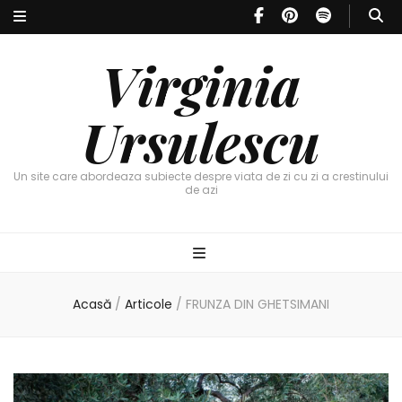
Virginia
Ursulescu
Un site care abordeaza subiecte despre viata de zi cu zi a crestinului
de azi
Acasă
/
Articole
/
FRUNZA DIN GHETSIMANI