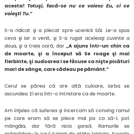
acesta!
Totuşi, facă-se nu ce voiesc Eu, ci ce
voieşti Tu.
”
S-a ridicat şi a plecat spre ucenicii Săi. Le-a spus
ceva şi iar a venit, şi S-a rugat aceleaşi cuvinte a
doua, şi a treia oară, dar
„A ajuns într-un chin ca
de moarte, şi a început să Se roage şi mai
fierbinte, şi sudoarea I se făcuse ca nişte picături
mari de sânge, care cădeau pe pământ.”
Cerul se părea că are altă culoare, iarba se
ascundea. El era într-o întristare ca de moarte.
Am înţeles că suferea şi încercam să conving ramul
pe care eram să se plece mai jos ca să-L pot
mângâia, dar fără nicio şansă. Ramurile se
grămădeau în jurul tulpinii de atâta tristeţe. Surorile