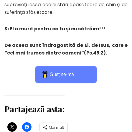
supravieţuiască acelei stări apăsătoare de chin şi de
suferinţă sfâşietoare.
Și El a murit pentru ca tu ș
i eu
să tră
im
!!!
De aceea sunt îndragostită de El, de Isus, care e
“
cel mai frumos dintre oameni
”(Ps.45:2).
Susține-mă
Partajează asta:
Mai mult