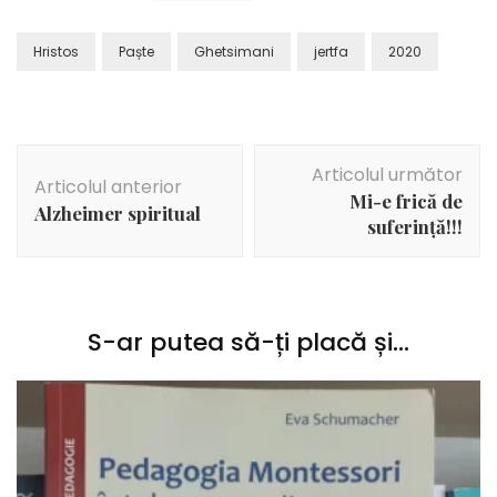
Hristos
Paște
Ghetsimani
jertfa
2020
Navigare
Articolul următor
în
Articolul anterior
Mi-e frică de
articole
Alzheimer spiritual
suferință!!!
S-ar putea să-ți placă și...