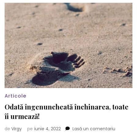
Articole
Odată îngenuncheată închinarea, toate
îi urmează!
la
de
Virgy
pe
iunie 4, 2022
Lasă un comentariu
Odată