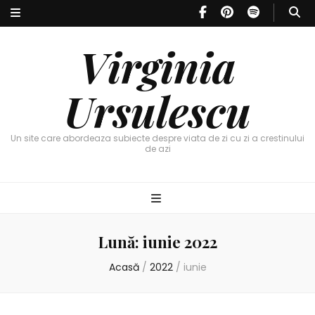
Virginia
Ursulescu
Un site care abordeaza subiecte despre viata de zi cu zi a crestinului
de azi
Lună:
iunie 2022
Acasă
/
2022
/
iunie