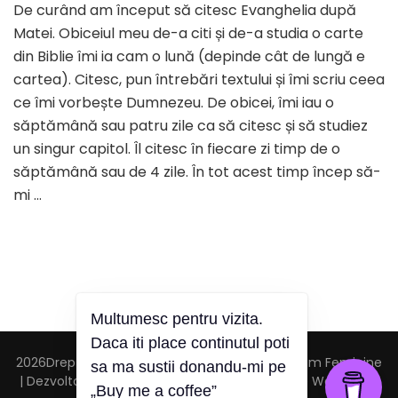
De curând am început să citesc Evanghelia după
îngenunc
închinarea
Matei. Obiceiul meu de-a citi și de-a studia o carte
toate
din Biblie îmi ia cam o lună (depinde cât de lungă e
îi
cartea). Citesc, pun întrebări textului și îmi scriu ceea
urmează!
ce îmi vorbește Dumnezeu. De obicei, îmi iau o
săptămână sau patru zile ca să citesc și să studiez
un singur capitol. Îl citesc în fiecare zi timp de o
săptămână sau de 4 zile. În tot acest timp încep să-
mi …
Multumesc pentru vizita.
Daca iti place continutul poti
2026Drepturi de autor
Virginia Ursulescu
.
Blossom Feminine
sa ma sustii donandu-mi pe
| Dezvoltată de
Blossom Themes
.Propulsată de
WordPress
.
„Buy me a coffee”