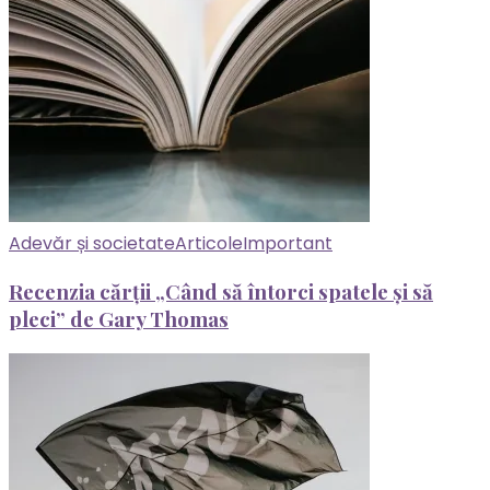
Adevăr și societate
Articole
Important
Recenzia cărții „Când să întorci spatele și să
pleci” de Gary Thomas