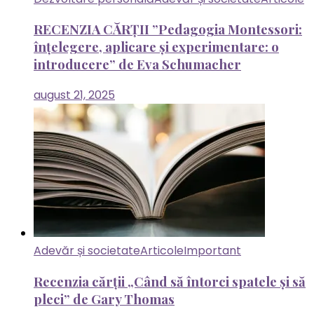
RECENZIA CĂRȚII ”Pedagogia Montessori:
înțelegere, aplicare și experimentare: o
introducere” de Eva Schumacher
august 21, 2025
Adevăr și societate
Articole
Important
Recenzia cărții „Când să întorci spatele și să
pleci” de Gary Thomas