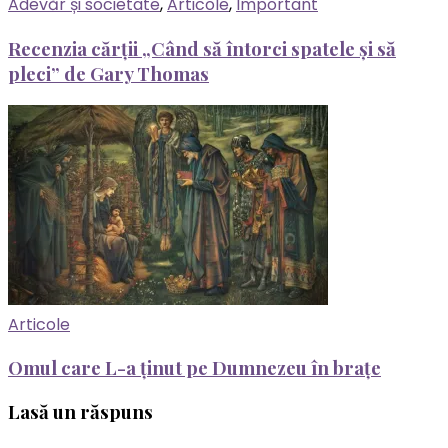
Adevăr și societate
,
Articole
,
Important
Recenzia cărții „Când să întorci spatele și să
pleci” de Gary Thomas
Articole
Omul care L-a ținut pe Dumnezeu în brațe
Lasă un răspuns