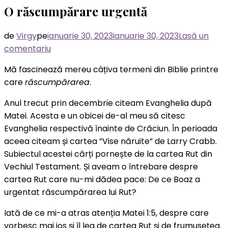
O răscumpărare urgentă
de
Virgy
pe
ianuarie 30, 2023
ianuarie 30, 2023
Lasă un
la
comentariu
O
Mă fascinează mereu câțiva termeni din Biblie printre
răscumpărare
care
răscumpărarea
.
urgentă
Anul trecut prin decembrie citeam Evanghelia după
Matei. Acesta e un obicei de-al meu să citesc
Evanghelia respectivă înainte de Crăciun. În perioada
aceea citeam și cartea ”Vise năruite” de Larry Crabb.
Subiectul acestei cărți pornește de la cartea Rut din
Vechiul Testament. Și aveam o întrebare despre
cartea Rut care nu-mi dădea pace: De ce Boaz a
urgentat răscumpărarea lui Rut?
Iată de ce mi-a atras atenția Matei 1:5, despre care
vorbesc mai jos și îl leg de cartea Rut și de frumusețea