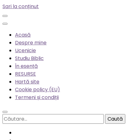
Sari la conținut
Acasă
Despre mine
Ucenicie
Studiu Biblic
În esență
RESURSE
Hartă site
Cookie policy (EU)
Termeni și condiții
Caută
după: