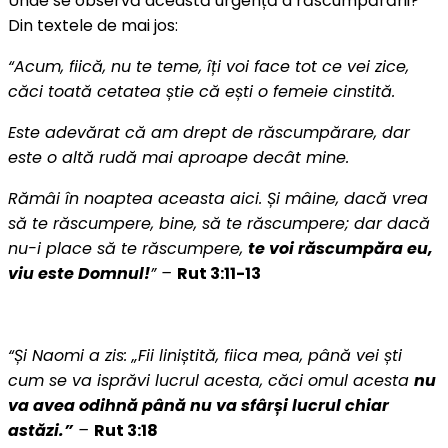
Unde se observă această urgență a răscumpărării?
Din textele de mai jos:
“
Acum, fiică, nu te teme, îți voi face tot ce vei zice,
căci toată cetatea știe că ești o femeie cinstită.
Este adevărat că am drept de răscumpărare, dar
este o altă rudă mai aproape decât mine.
Rămâi în noaptea aceasta aici. Și mâine, dacă vrea
să te răscumpere, bine, să te răscumpere; dar dacă
nu-i place să te răscumpere,
te voi răscumpăra eu,
viu este Domnul!
”
–
Rut 3:11-13
“
Și Naomi a zis: „Fii liniștită, fiica mea, până vei ști
cum se va isprăvi lucrul acesta, căci omul acesta
nu
va avea odihnă până nu va sfârși lucrul chiar
astăzi.
”
–
Rut 3:18