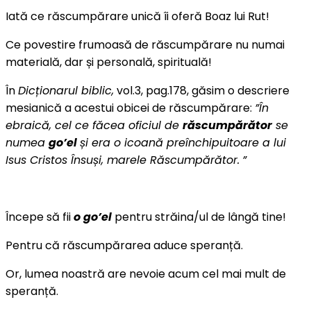
Iată ce răscumpărare unică îi oferă Boaz lui Rut!
Ce povestire frumoasă de răscumpărare nu numai
materială, dar și personală, spirituală!
În
Dicționarul biblic,
vol.3, pag.178, găsim o descriere
mesianică a acestui obicei de răscumpărare:
”În
ebraică, cel ce făcea oficiul de
răscumpărător
se
numea
go
’el
și era o icoană preînchipuitoare a lui
Isus Cristos Însuși, marele Răscumpărător.
”
Începe să fii
o go
’
el
pentru străina/ul de lângă tine!
Pentru că răscumpărarea aduce speranță.
Or, lumea noastră are nevoie acum cel mai mult de
speranță.