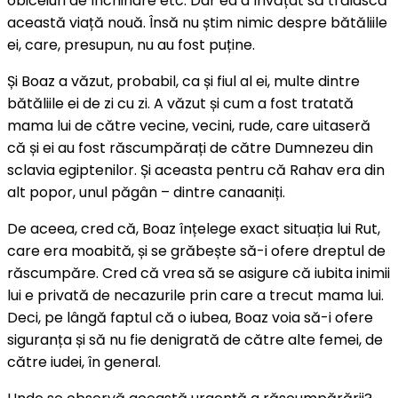
obiceiuri de închinare etc. Dar ea a învățat să trăiască
această viață nouă. Însă nu știm nimic despre bătăliile
ei, care, presupun, nu au fost puține.
Și Boaz a văzut, probabil, ca și fiul al ei, multe dintre
bătăliile ei de zi cu zi. A văzut și cum a fost tratată
mama lui de către vecine, vecini, rude, care uitaseră
că și ei au fost răscumpărați de către Dumnezeu din
sclavia egiptenilor. Și aceasta pentru că Rahav era din
alt popor, unul păgân – dintre canaaniți.
De aceea, cred că, Boaz înțelege exact situația lui Rut,
care era moabită, și se grăbește să-i ofere dreptul de
răscumpăre. Cred că vrea să se asigure că iubita inimii
lui e privată de necazurile prin care a trecut mama lui.
Deci, pe lângă faptul că o iubea, Boaz voia să-i ofere
siguranța și să nu fie denigrată de către alte femei, de
către iudei, în general.