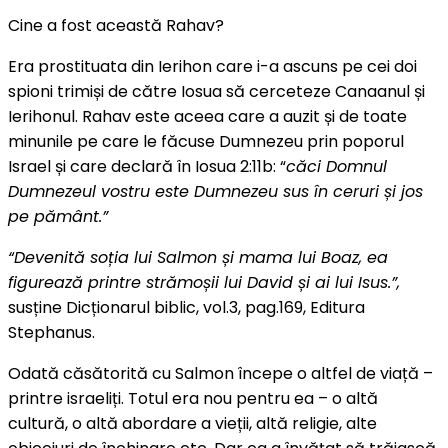
Cine a fost această Rahav?
Era prostituata din Ierihon care i-a ascuns pe cei doi
spioni trimiși de către Iosua să cerceteze Canaanul și
Ierihonul. Rahav este aceea care a auzit și de toate
minunile pe care le făcuse Dumnezeu prin poporul
Israel și care declară în Iosua 2:11b: “
căci Domnul
Dumnezeul vostru este Dumnezeu sus în ceruri și jos
pe pământ.
”
“
Devenită soția lui Salmon și mama lui Boaz, ea
figurează printre strămoșii lui David și ai lui Isus.
”
,
susține Dicționarul biblic, vol.3, pag.169, Editura
Stephanus.
Odată căsătorită cu Salmon începe o altfel de viață –
printre israeliți. Totul era nou pentru ea – o altă
cultură, o altă abordare a vieții, altă religie, alte