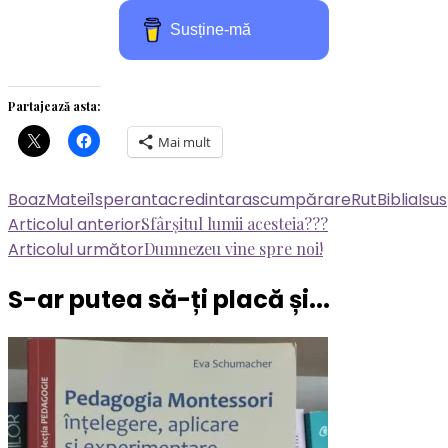
Susține-mă
Partajează asta:
Mai mult
Boaz
Matei1
speranta
credinta
rascumpărare
Rut
Biblia
Isus
Navigare
Articolul anterior
Sfârșitul lumii acesteia???
Articolul următor
Dumnezeu vine spre noi!
în
articole
S-ar putea să-ți placă și...