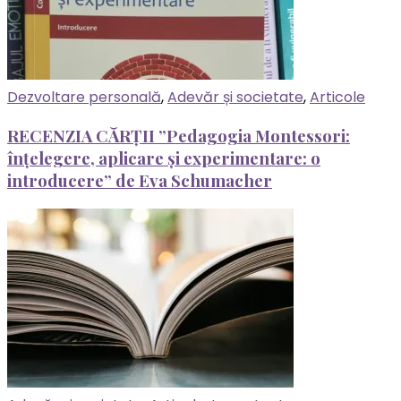
Dezvoltare personală
,
Adevăr și societate
,
Articole
RECENZIA CĂRȚII ”Pedagogia Montessori:
înțelegere, aplicare și experimentare: o
introducere” de Eva Schumacher