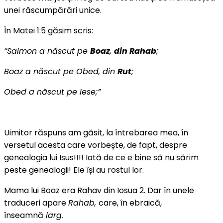
unei răscumpărări unice.
În Matei 1:5 găsim scris:
“
Salmon a născut pe
Boaz
,
din Rahab
;
Boaz a născut pe Obed, din
Rut
;
Obed a născut pe Iese;
”
Uimitor răspuns am găsit, la întrebarea mea, în
versetul acesta care vorbește, de fapt, despre
genealogia lui Isus!!!! Iată de ce e bine să nu sărim
peste genealogii! Ele își au rostul lor.
Mama lui Boaz era Rahav din Iosua 2. Dar în unele
traduceri apare
Rahab,
care, în ebraică,
înseamnă
larg.