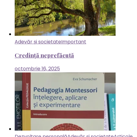
Adevăr și societate
Important
Credință neprefăcută
octombrie 16, 2025
Dezvoltare personală
Adevăr și societate
Articole