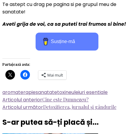
Te astept cu drag pe pagina si pe grupul meu de
sanatate!
Aveti grija de voi, ca sa puteti trai frumos si bine!
Susține-mă
Partajează asta:
Mai mult
aromaterapie
sanatate
toxine
uleiuri esentiale
Navigare
Articolul anterior
Cine este Dumnezeu?
Articolul următor
Detoxifierea, jurnalul și gândurile
în
articole
S-ar putea să-ți placă și...