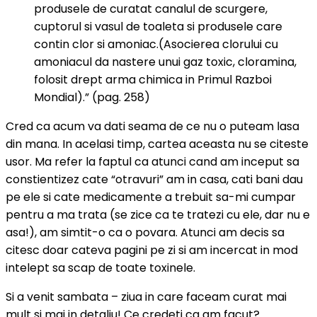
produsele de curatat canalul de scurgere,
cuptorul si vasul de toaleta si produsele care
contin clor si amoniac.(Asocierea clorului cu
amoniacul da nastere unui gaz toxic, cloramina,
folosit drept arma chimica in Primul Razboi
Mondial).” (pag. 258)
Cred ca acum va dati seama de ce nu o puteam lasa
din mana. In acelasi timp, cartea aceasta nu se citeste
usor. Ma refer la faptul ca atunci cand am inceput sa
constientizez cate “otravuri” am in casa, cati bani dau
pe ele si cate medicamente a trebuit sa-mi cumpar
pentru a ma trata (se zice ca te tratezi cu ele, dar nu e
asa!), am simtit-o ca o povara. Atunci am decis sa
citesc doar cateva pagini pe zi si am incercat in mod
intelept sa scap de toate toxinele.
Si a venit sambata – ziua in care faceam curat mai
mult si mai in detaliu! Ce credeti ca am facut?