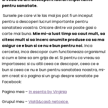
pentru sanatate.
Sursele pe care vi le las mai jos pot fi un inceput
pentru a descoperi lucruri importante pentru
sanatatea voastra. Oricare dintre voi poate gasi o
carte mai buna.
Mie mi-a luat timp sa caut mult, sa
citesc mult si sa incerc anumite produse ca sa ma
asigur ce e bun si ce nu e bun pentru noi.
Inca
cercetez, inca descopar cum functioneaza organismul
si cum e bine sa am grija de el. Si pentru ca vreau sa
impartasesc si cu altii ceea ce descopar, ceea ce e
bun si ceea ce nu e bun pentru sanatatea noastra, mi-
am creat si o pagina si un grup despre sanatate pe
Facebook:
Pagina mea –
In esenta by Virgini
a
Grupul meu –
Viață&casă netoxice.