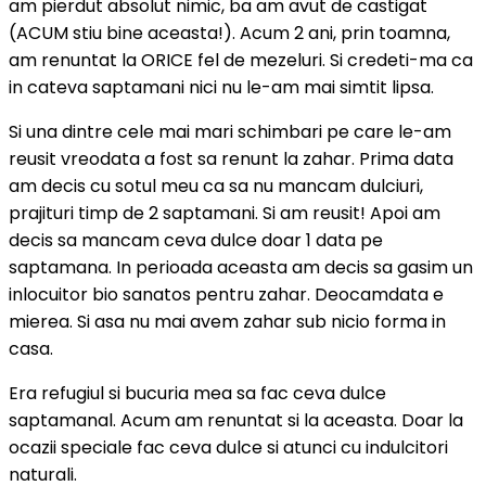
am pierdut absolut nimic, ba am avut de castigat
(ACUM stiu bine aceasta!). Acum 2 ani, prin toamna,
am renuntat la ORICE fel de mezeluri. Si credeti-ma ca
in cateva saptamani nici nu le-am mai simtit lipsa.
Si una dintre cele mai mari schimbari pe care le-am
reusit vreodata a fost sa renunt la zahar. Prima data
am decis cu sotul meu ca sa nu mancam dulciuri,
prajituri timp de 2 saptamani. Si am reusit! Apoi am
decis sa mancam ceva dulce doar 1 data pe
saptamana. In perioada aceasta am decis sa gasim un
inlocuitor bio sanatos pentru zahar. Deocamdata e
mierea. Si asa nu mai avem zahar sub nicio forma in
casa.
Era refugiul si bucuria mea sa fac ceva dulce
saptamanal. Acum am renuntat si la aceasta. Doar la
ocazii speciale fac ceva dulce si atunci cu indulcitori
naturali.