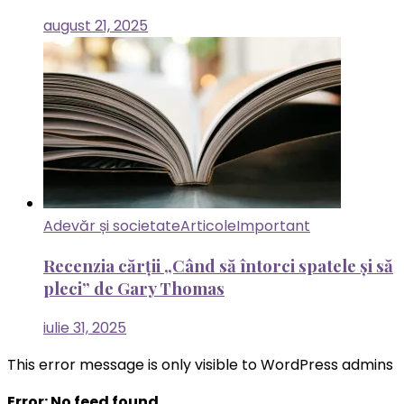
august 21, 2025
Adevăr și societate
Articole
Important
Recenzia cărții „Când să întorci spatele și să
pleci” de Gary Thomas
iulie 31, 2025
This error message is only visible to WordPress admins
Error: No feed found.