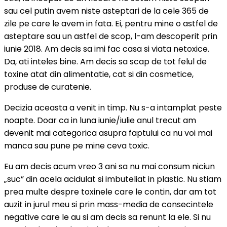
ne
sau cel putin avem niste asteptari de la cele 365 de
costă
zile pe care le avem in fata. Ei, pentru mine o astfel de
sănătatea?
asteptare sau un astfel de scop, l-am descoperit prin
iunie 2018. Am decis sa imi fac casa si viata netoxice.
Da, ati inteles bine. Am decis sa scap de tot felul de
toxine atat din alimentatie, cat si din cosmetice,
produse de curatenie.
Decizia aceasta a venit in timp. Nu s-a intamplat peste
noapte. Doar ca in luna iunie/iulie anul trecut am
devenit mai categorica asupra faptului ca nu voi mai
manca sau pune pe mine ceva toxic.
Eu am decis acum vreo 3 ani sa nu mai consum niciun
„suc” din acela acidulat si imbuteliat in plastic. Nu stiam
prea multe despre toxinele care le contin, dar am tot
auzit in jurul meu si prin mass-media de consecintele
negative care le au si am decis sa renunt la ele. Si nu