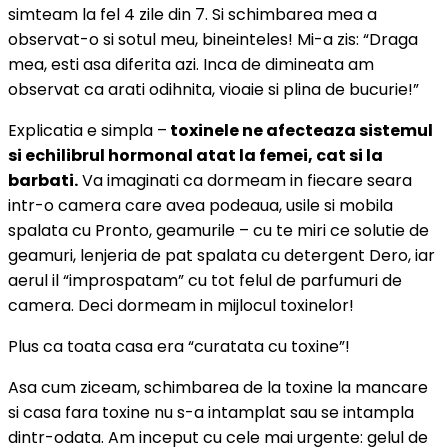
simteam la fel 4 zile din 7. Si schimbarea mea a
observat-o si sotul meu, bineinteles! Mi-a zis: “Draga
mea, esti asa diferita azi. Inca de dimineata am
observat ca arati odihnita, vioaie si plina de bucurie!”
Explicatia e simpla –
toxinele ne afecteaza sistemul
si echilibrul hormonal atat la femei, cat si la
barbati.
Va imaginati ca dormeam in fiecare seara
intr-o camera care avea podeaua, usile si mobila
spalata cu Pronto, geamurile – cu te miri ce solutie de
geamuri, lenjeria de pat spalata cu detergent Dero, iar
aerul il “improspatam” cu tot felul de parfumuri de
camera. Deci dormeam in mijlocul toxinelor!
Plus ca toata casa era “curatata cu toxine”!
Asa cum ziceam, schimbarea de la toxine la mancare
si casa fara toxine nu s-a intamplat sau se intampla
dintr-odata. Am inceput cu cele mai urgente: gelul de