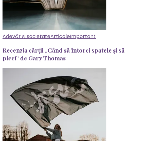
Adevăr și societate
Articole
Important
Recenzia cărții „Când să întorci spatele și să
pleci” de Gary Thomas