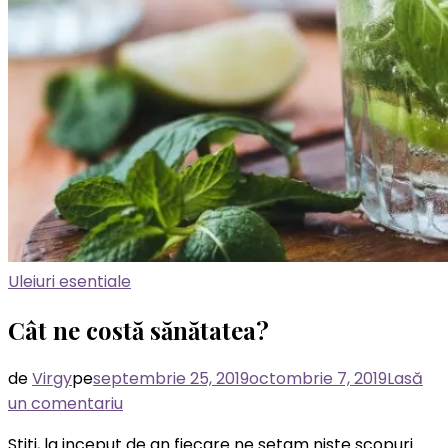
Uleiuri esentiale
Cât ne costă sănătatea?
de
Virgy
pe
septembrie 25, 2019
octombrie 7, 2019
Lasă
la
un comentariu
Cât
Stiti, la inceput de an fiecare ne setam niste scopuri