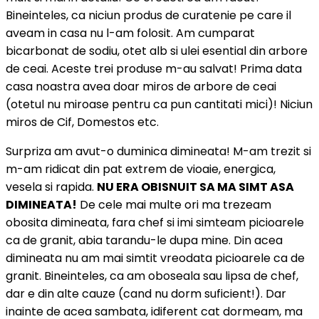
Bineinteles, ca niciun produs de curatenie pe care il
aveam in casa nu l-am folosit. Am cumparat
bicarbonat de sodiu, otet alb si ulei esential din arbore
de ceai. Aceste trei produse m-au salvat! Prima data
casa noastra avea doar miros de arbore de ceai
(otetul nu miroase pentru ca pun cantitati mici)! Niciun
miros de Cif, Domestos etc.
Surpriza am avut-o duminica dimineata! M-am trezit si
m-am ridicat din pat extrem de vioaie, energica,
vesela si rapida.
NU ERA OBISNUIT SA MA SIMT ASA
DIMINEATA!
De cele mai multe ori ma trezeam
obosita dimineata, fara chef si imi simteam picioarele
ca de granit, abia tarandu-le dupa mine. Din acea
dimineata nu am mai simtit vreodata picioarele ca de
granit. Bineinteles, ca am oboseala sau lipsa de chef,
dar e din alte cauze (cand nu dorm suficient!). Dar
inainte de acea sambata, idiferent cat dormeam, ma