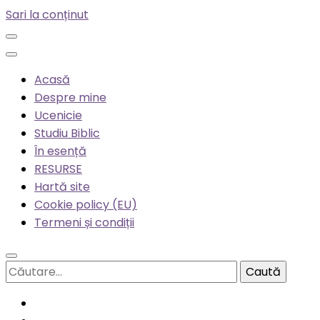
Sari la conținut
Acasă
Despre mine
Ucenicie
Studiu Biblic
În esență
RESURSE
Hartă site
Cookie policy (EU)
Termeni și condiții
Caută
după: