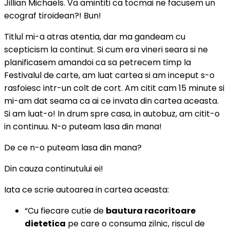
Jillian Michaels. Va amintiti ca tocmai ne facusem un
ecograf tiroidean?! Bun!
Titlul mi-a atras atentia, dar ma gandeam cu
scepticism la continut. Si cum era vineri seara si ne
planificasem amandoi ca sa petrecem timp la
Festivalul de carte, am luat cartea si am inceput s-o
rasfoiesc intr-un colt de cort. Am citit cam 15 minute si
mi-am dat seama ca ai ce invata din cartea aceasta.
Si am luat-o! In drum spre casa, in autobuz, am citit-o
in continuu. N-o puteam lasa din mana!
De ce n-o puteam lasa din mana?
Din cauza continutului ei!
Iata ce scrie autoarea in cartea aceasta:
“Cu fiecare cutie de
bautura racoritoare
dietetica
pe care o consuma zilnic, riscul de