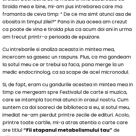
tiroida mea e bine, mi-am pus intrebarea care ma
framanta de ceva timp: “ De ce ma simt atunci asa de
obosita in timpul zilei?” Pana in ziua aceea am crezut
ca poate de vina e tiroida plus ca acum doi ani in urma
am trecut printr-o perioada de epuizare.
Cu intrebarile si analiza aceasta in mintea mea,
incercam sa gasesc un raspuns. Plus, ca ma gandeam
la sotul meu ce ar trebui sa faca, pana merge la un
medic endocrinolog, ca sa scape de acel micronodul.
Si, de fapt, eram cu gandurile acestea in mintea mea in
timp ce mergeam spre Festivalul de carte si muzica,
care se intampla tocmai atunci in orasul nostru. Cum
suntem ca doi soareci de biblioteca si eu, si sotul meu,
imediat ne-am pierdut printre zecile de edituri. Acolo,
printre toate cartile, mi-a atras atentia o carte care
are titlul
“Fii stapanul metabolismului tau”
de