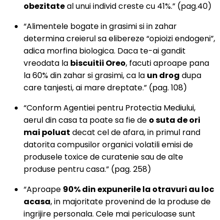
obezitate
al unui individ creste cu 41%.” (pag.40)
“Alimentele bogate in grasimi si in zahar
determina creierul sa elibereze “opioizi endogeni”,
adica morfina biologica. Daca te-ai gandit
vreodata la
biscuitii Oreo
, facuti aproape pana
la 60% din zahar si grasimi, ca la
un drog
dupa
care tanjesti, ai mare dreptate.” (pag. 108)
“Conform Agentiei pentru Protectia Mediului,
aerul din casa ta poate sa fie de
o suta de ori
mai poluat
decat cel de afara, in primul rand
datorita compusilor organici volatili emisi de
produsele toxice de curatenie sau de alte
produse pentru casa.” (pag. 258)
“Aproape
90% din expunerile la otravuri au loc
acasa
, in majoritate provenind de la produse de
ingrijire personala. Cele mai periculoase sunt