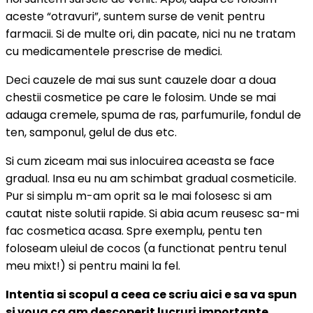
aceste “otravuri”, suntem surse de venit pentru
farmacii. Si de multe ori, din pacate, nici nu ne tratam
cu medicamentele prescrise de medici.
Deci cauzele de mai sus sunt cauzele doar a doua
chestii cosmetice pe care le folosim. Unde se mai
adauga cremele, spuma de ras, parfumurile, fondul de
ten, samponul, gelul de dus etc.
Si cum ziceam mai sus inlocuirea aceasta se face
gradual. Insa eu nu am schimbat gradual cosmeticile.
Pur si simplu m-am oprit sa le mai folosesc si am
cautat niste solutii rapide. Si abia acum reusesc sa-mi
fac cosmetica acasa. Spre exemplu, pentu ten
foloseam uleiul de cocos (a functionat pentru tenul
meu mixt!) si pentru maini la fel.
Intentia si scopul a ceea ce scriu aici e sa va spun
si voua ca am descoperit lucruri importante