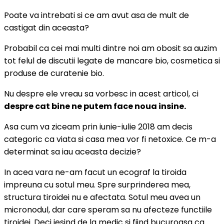
Poate va intrebati si ce am avut asa de mult de
castigat din aceasta?
Probabil ca cei mai multi dintre noi am obosit sa auzim
tot felul de discutii legate de mancare bio, cosmetica si
produse de curatenie bio.
Nu despre ele vreau sa vorbesc in acest articol, ci
despre cat bine ne putem face noua insine.
Asa cum va ziceam prin iunie-iulie 2018 am decis
categoric ca viata si casa mea vor fi netoxice. Ce m-a
determinat sa iau aceasta decizie?
In acea vara ne-am facut un ecograf la tiroida
impreuna cu sotul meu. Spre surprinderea mea,
structura tiroidei nu e afectata. Sotul meu avea un
micronodul, dar care speram sa nu afecteze functiile
tiroidei. Deci iesind de la medic si fiind bucuroasa ca