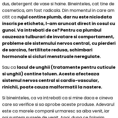
dus, detergent de vase si haine. Bineinteles, cat tine de
cosmetica, am fost radicala. Din momentul in care am
citit ca
rujul contine plumb, dar nu este niciodata
inscris pe eticheta, l-am aruncat direct in cosul cu
gunoi. Va intrebati de ce? Pentru ca plumbul
cauzeaza tulburari de invatare si comportament,
probleme ale sistemului nervos central, cu pierderi
de sarcina, fertilitate redusa, schimbari
hormonale si cicluri menstruale neregulate.
Sau ca
lacul de unghii (tratamente pentru cuticule
si unghii) contine toluen. Acesta afecteaza
sistemul nervos central si cardio-vascular,
rinichii, poate cauza malformatii la nastere.
Si bineinteles, ca va intrebati ca si mine daca e cineva
care sa verifice si sa aprobe aceste produse. Adevarul
este ca marele companii urmaresc sa aiba venit, iar
noi suntem sursele de venit. Apoi, dupa ce folosim