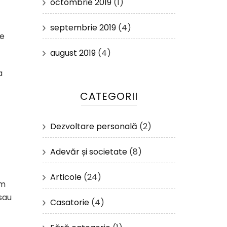
octombrie 2019
(1)
septembrie 2019
(4)
te
august 2019
(4)
a
CATEGORII
Dezvoltare personală
(2)
Adevăr și societate
(8)
Articole
(24)
um
 sau
Casatorie
(4)