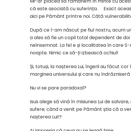
Mi-ar plăcea să rămânem în minte cu aceste 
că este asociată cu suferința.
Exact aceas
aici pe Pământ printre noi. Câtă vulnerabili
După ce l-am născut pe fiul nostru, acum un 
a ales să fie un copil total dependent de doi 
neînsemnat. La fel e și localitatea în care S-
noapte. Nimic ce să-ți izbească ochiul!
Și, totuși, la nașterea Lui, îngerii au făcut c
marginea universului și care nu îndrăzniseră s
Nu vi se pare paradoxal?
Isus alege să vină în misiunea Lui de salvar
sufere; când a venit pe Pământ știa că a venit
nașterea Lui!?
Ai impresia că ceva nu se leagă bine.