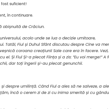
 fost suficient!
ent, în continuare.
că obișnuită de Crăciun.
iversului, acolo unde se lua o decizie umitoare,
i. Tatăl, Fiul și Duhul Sfânt discutau despre Cine va me
șnică coroana creațiunii Sale care era în facere. Vezi, 
el. Și Fiul Și-a plecat Ființa și a zis: ”Eu voi merge!” A f
chii, dar toți îngerii și-au plecat genunchii.
 și despre umilință. Când Fiul a ales să ne salveze, a al
ățăm, încă o cerem zi de zi cu inima smerită și cu gându