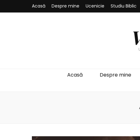
Acasă
Despre mine
Ucenicie
Studiu Biblic
Acasă
Despre mine