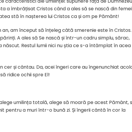
caracteristici ale umilinței: supunere față de Dumnezeu 
ta a îmbrățisat Cristos când a ales să se nască din feme
tatea stă în nașterea lui Cristos ca și om pe Pământ!
an, am început să înțeleg câtă smerenie este în Cristos. 
părinți. A ales să Se nască și într-un cadru simplu, sărac,
a născut. Restul lumii nici nu știa ce s-a întâmplat în acea
or în cer și cântau. Da, acei îngeri care au îngenunchiat acol
ă ridice ochii spre El!
e, alege umilința totală, alege să moară pe acest Pământ, 
 pentru a muri într-o bună zi. Și îngerii cântă în cor la