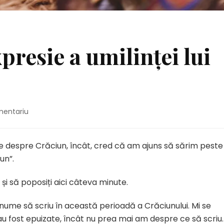
presie a umilinței lui
la
mentariu
Crăciunul
–
ca
lte despre Crăciun, încât, cred că am ajuns să sărim peste
expresie
un”.
a
umilinței
e și să poposiți aici câteva minute.
lui
Cristos
nume să scriu în această perioadă a Crăciunului. Mi se
 fost epuizate, încât nu prea mai am despre ce să scriu. 