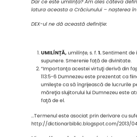
Dar ce este umilința? Am ales câteva defi
latura aceasta a Crăciunului – nașterea în 
DEX-ul ne dă această definiție:
UMILÍNȚĂ,
umilințe,
s. f.
1.
Sentiment de i
supunere. Smerenie față de divinitate.
”Importanţa acestei
virtuţi
derivă din fa
113:5-6 Dumnezeu este prezentat ca fiind
umileşte ca să îngrijească de lucrurile pe
măreţia slujitorului lui Dumnezeu este a
faţă de el.
…Termenul este asociat prin derivare cu suferin
http://dictionarbiblic.blogspot.com/2013/0