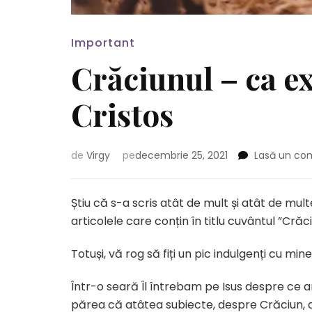
Important
Crăciunul – ca ex
Cristos
de
Virgy
pe
decembrie 25, 2021
Lasă un co
Știu că s-a scris atât de mult și atât de mu
articolele care conțin în titlu cuvântul ”Crăci
Totuși, vă rog să fiți un pic indulgenți cu min
Într-o seară Îl întrebam pe Isus despre ce a
părea că atâtea subiecte, despre Crăciun, au