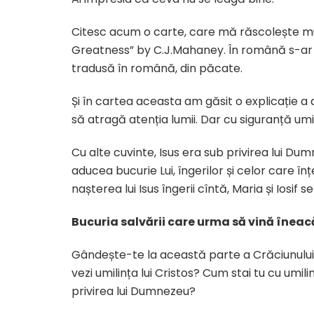
Citesc acum o carte, care mă răscolește mult 
Greatness” by C.J.Mahaney. În română s-ar 
tradusă în română, din păcate.
Și în cartea aceasta am găsit o explicație a 
să atragă atenția lumii. Dar cu siguranță um
Cu alte cuvinte, Isus era sub privirea lui D
aducea bucurie Lui, îngerilor și celor care î
nașterea lui Isus îngerii cîntă, Maria și Iosif
Bucuria salvării care urma să vină îneacă
Gândește-te la această parte a Crăciunului
vezi umilința lui Cristos? Cum stai tu cu umili
privirea lui Dumnezeu?