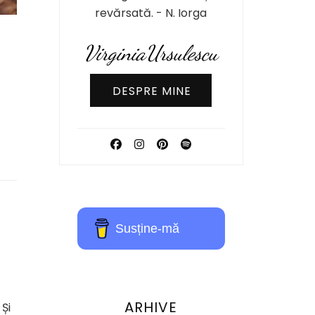
revărsată. - N. Iorga
VirginiaUrsulescu
DESPRE MINE
Susține-mă
ARHIVE
Și