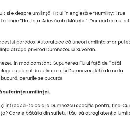
și e despre umilință. Titlul în engleză e ”Humility: True
traduce ”Umilința: Adevărata Măreție”. Dar cartea nu es
acestui paradox. Autorul zice că uneori umilința s-ar pute
ilința atrage privirea Dumnezeului Suveran.
umnezeu în mod constant. Supunerea Fiului față de Tatăl
nțelegeau planul de salvare a lui Dumnezeu. Iată de ce la
 se bucură, cerurile se bucură!
 suferința umilinței.
 și întreabă-te ce are Dumnezeu specific pentru tine. C
nța? Care e bătălia din sufletul tău: să atragi atenția lumii