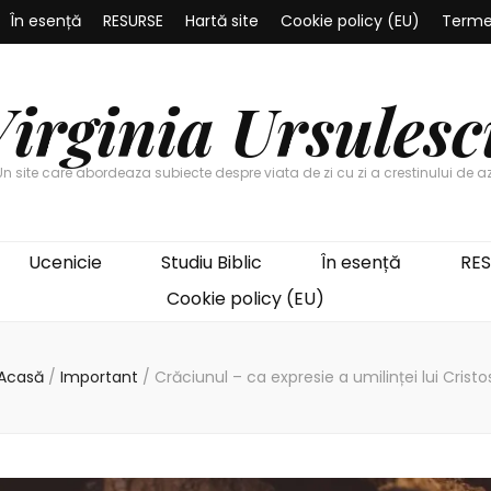
În esență
RESURSE
Hartă site
Cookie policy (EU)
Termen
Virginia Ursulesc
Un site care abordeaza subiecte despre viata de zi cu zi a crestinului de az
Ucenicie
Studiu Biblic
În esență
RE
Cookie policy (EU)
Acasă
/
Important
/
Crăciunul – ca expresie a umilinței lui Cristo