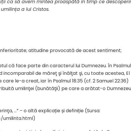
niții ca să avem mintea proaspătă în timp ce descoper
umilința a lui Cristos.
nferioritate; atitudine provocată de acest sentiment;
ptul că face parte din caracterul lui Dumnezeu. În Psalmul
 incomparabil de măreţ şi înălţat şi, cu toate acestea, El
 care le-a creat, iar în Psalmul 18:35 (cf. 2 Samuel 22:36)
tribuită umilinţei (bunătăţii) pe care a arătat-o Dumneze
ţa, …” – o altă explicație și definiție (Sursa:
4/umilinta.html)