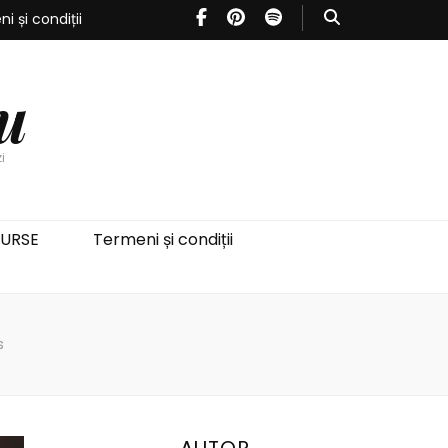
i și condiții
u
i
SURSE
Termeni și condiții
s