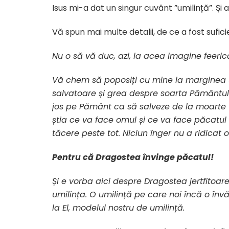
Isus mi-a dat un singur cuvânt ”umilință”. Și a
Vă spun mai multe detalii, de ce a fost sufici
Nu o să vă duc, azi, la acea imagine feeri
Vă chem să poposiți cu mine la marginea un
salvatoare și grea despre soarta Pământulu
jos
pe Pământ ca să salveze de la moarte ve
știa ce va face omul și ce va face păcatul cu 
tăcere peste tot. Niciun înger nu a ridicat o
Pentru că Dragostea învinge păcatul!
Și e vorba aici despre Dragostea jertfitoare
umilința. O umilință pe care noi încă o înv
la El, modelul nostru de umilință.