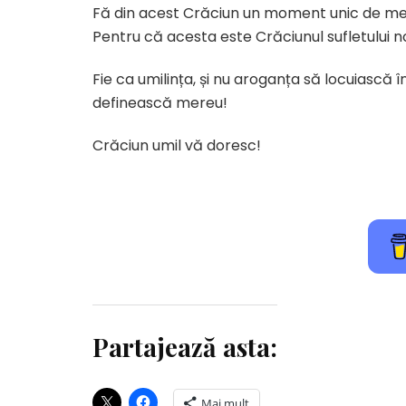
Fă din acest Crăciun un moment unic de medit
Pentru că acesta este Crăciunul sufletului n
Fie ca umilința, și nu aroganța să locuiască î
definească mereu!
Crăciun umil vă doresc!
Partajează asta:
Mai mult