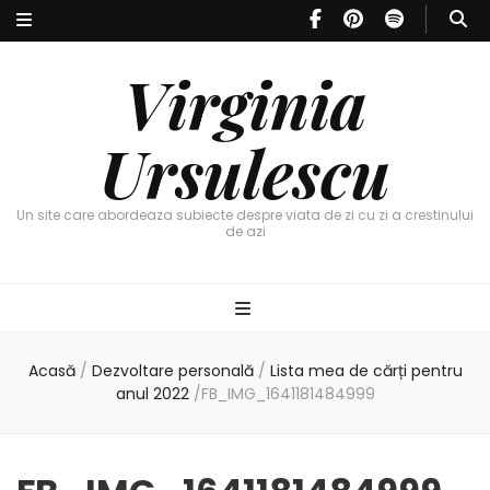
Virginia
Ursulescu
Un site care abordeaza subiecte despre viata de zi cu zi a crestinului
de azi
Acasă
/
Dezvoltare personală
/
Lista mea de cărți pentru
anul 2022
/
FB_IMG_1641181484999