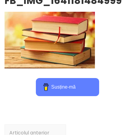
FB_IMG_1641181484999
Susține-mă
Navigare
Articolul anterior