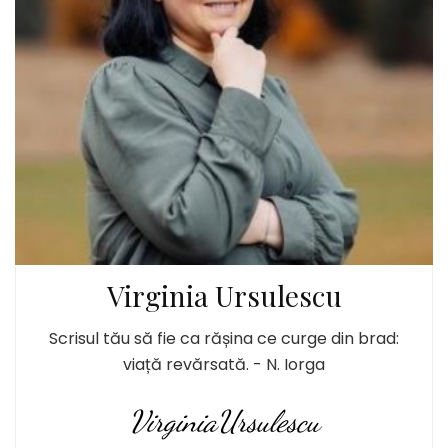
Virginia Ursulescu
Scrisul tău să fie ca rășina ce curge din brad:
viață revărsată. - N. Iorga
VirginiaUrsulescu