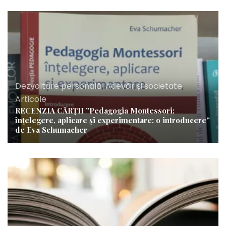
Dezvoltare personală
,
Adevăr și societate
,
Articole
RECENZIA CĂRȚII ”Pedagogia Montessori:
înțelegere, aplicare și experimentare: o introducere”
de Eva Schumacher