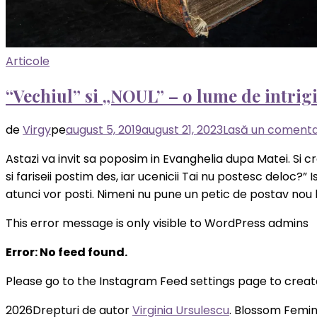
Articole
“Vechiul” si „NOUL” – o lume de intrig
de
Virgy
pe
august 5, 2019
august 21, 2023
Lasă un comenta
Astazi va invit sa poposim in Evanghelia dupa Matei. Si cre
si fariseii postim des, iar ucenicii Tai nu postesc deloc?” I
atunci vor posti. Nimeni nu pune un petic de postav nou 
This error message is only visible to WordPress admins
Error: No feed found.
Please go to the Instagram Feed settings page to creat
2026Drepturi de autor
Virginia Ursulescu
.
Blossom Femini