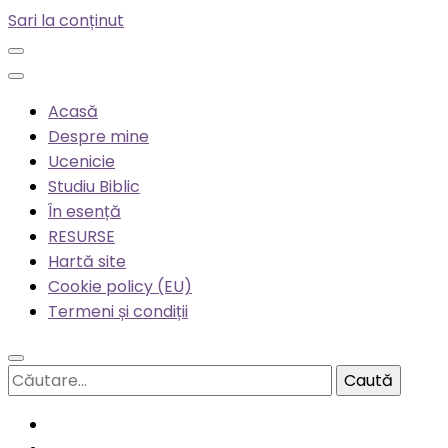
Sari la conținut
Acasă
Despre mine
Ucenicie
Studiu Biblic
În esență
RESURSE
Hartă site
Cookie policy (EU)
Termeni și condiții
Caută
după: