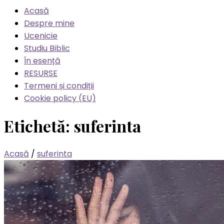
Acasă
Despre mine
Ucenicie
Studiu Biblic
În esență
RESURSE
Termeni și condiții
Cookie policy (EU)
Etichetă:
suferinta
Acasă
/
suferinta