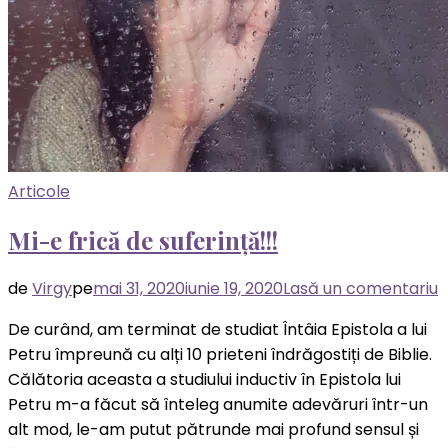
Articole
Mi-e frică de suferință!!!
l
de
Virgy
pe
mai 31, 2020
iunie 19, 2020
Lasă un comentariu
M
De curând, am terminat de studiat Întâia Epistola a lui
e
Petru împreună cu alți 10 prieteni îndrăgostiți de Biblie.
f
Călătoria aceasta a studiului inductiv în Epistola lui
d
Petru m-a făcut să înteleg anumite adevăruri într-un
s
alt mod, le-am putut pătrunde mai profund sensul și