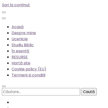
Sari la conținut
Acasă
Despre mine
Ucenicie
Studiu Biblic
În esență
RESURSE
Hartă site
Cookie policy (EU)
Termeni și condiții
Caută
după: