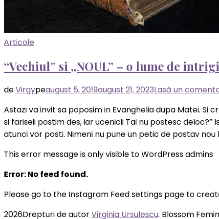
Articole
“Vechiul” si „NOUL” – o lume de intrig
de
Virgy
pe
august 5, 2019
august 21, 2023
Lasă un comenta
Astazi va invit sa poposim in Evanghelia dupa Matei. Si cre
si fariseii postim des, iar ucenicii Tai nu postesc deloc?” I
atunci vor posti. Nimeni nu pune un petic de postav nou 
This error message is only visible to WordPress admins
Error: No feed found.
Please go to the Instagram Feed settings page to creat
2026Drepturi de autor
Virginia Ursulescu
.
Blossom Femini