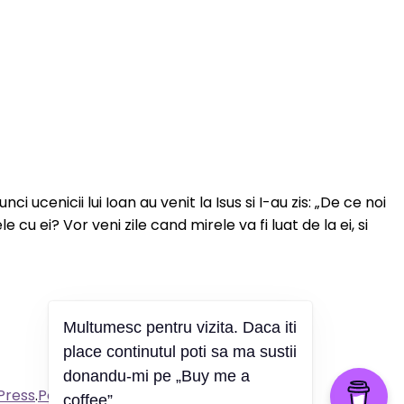
ucenicii lui Ioan au venit la Isus si I-au zis: „De ce noi
 cu ei? Vor veni zile cand mirele va fi luat de la ei, si
Multumesc pentru vizita. Daca iti
place continutul poti sa ma sustii
donandu-mi pe „Buy me a
Press
.
Politica de confidențialitate
coffee”