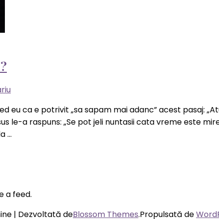
i?
la
riu
“Vechiul”
d eu ca e potrivit „sa sapam mai adanc” acest pasaj: „Atunci 
si
sus le-a raspuns: „Se pot jeli nuntasii cata vreme este mirele
„NOUL”
la …
–
o
lume
de
intrigi?
e a feed.
ne | Dezvoltată de
Blossom Themes
.Propulsată de
Word