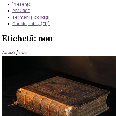
În esență
RESURSE
Termeni și condiții
Cookie policy (EU)
Etichetă:
nou
Acasă
/
nou