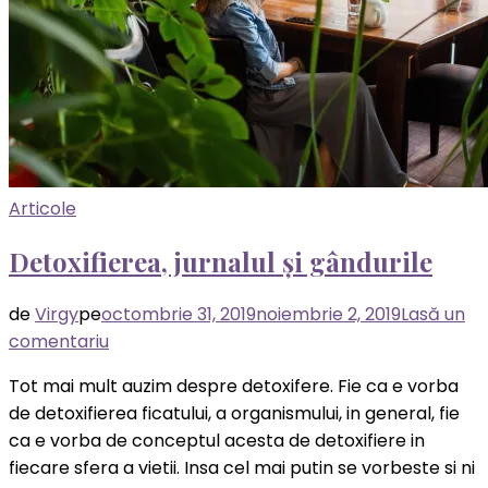
Articole
Detoxifierea, jurnalul și gândurile
de
Virgy
pe
octombrie 31, 2019
noiembrie 2, 2019
Lasă un
la
comentariu
Detoxifierea,
Tot mai mult auzim despre detoxifere. Fie ca e vorba
jurnalul
de detoxifierea ficatului, a organismului, in general, fie
și
ca e vorba de conceptul acesta de detoxifiere in
gândurile
fiecare sfera a vietii. Insa cel mai putin se vorbeste si ni