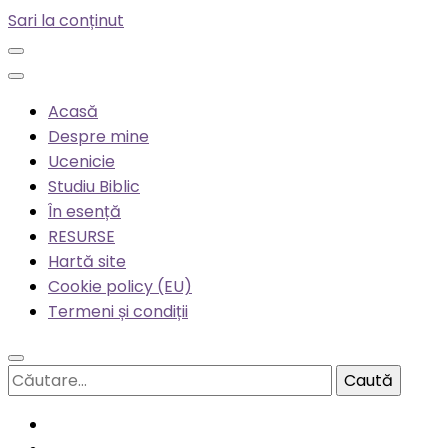
Sari la conținut
Acasă
Despre mine
Ucenicie
Studiu Biblic
În esență
RESURSE
Hartă site
Cookie policy (EU)
Termeni și condiții
Caută
după: