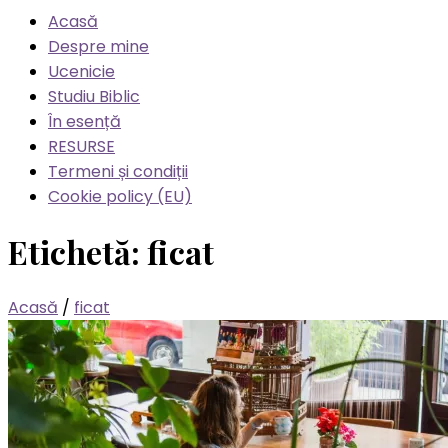
Acasă
Despre mine
Ucenicie
Studiu Biblic
În esență
RESURSE
Termeni și condiții
Cookie policy (EU)
Etichetă:
ficat
Acasă
/
ficat