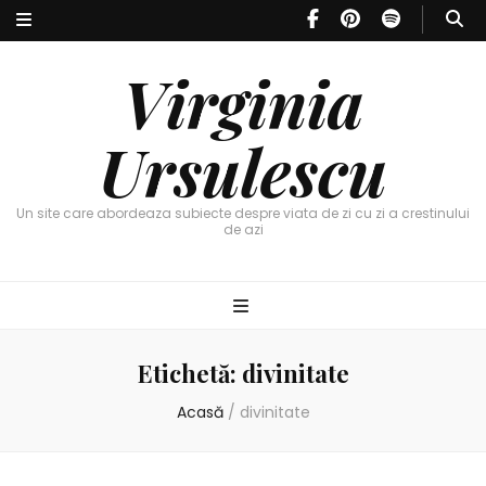
Virginia
Ursulescu
Un site care abordeaza subiecte despre viata de zi cu zi a crestinului
de azi
Etichetă:
divinitate
Acasă
/
divinitate