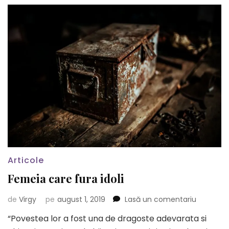
Articole
Femeia care fura idoli
la
de
Virgy
pe
august 1, 2019
Lasă un comentariu
Femeia
“Povestea lor a fost una de dragoste adevarata si
care