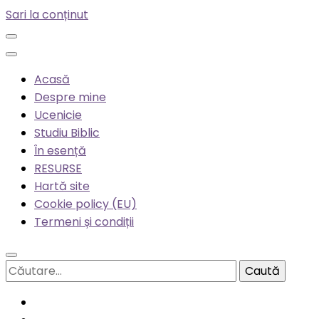
Sari la conținut
Acasă
Despre mine
Ucenicie
Studiu Biblic
În esență
RESURSE
Hartă site
Cookie policy (EU)
Termeni și condiții
Caută
după: