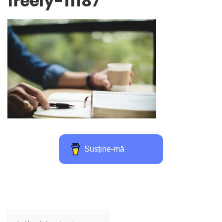
freely-11187
Susține-mă
Navigare