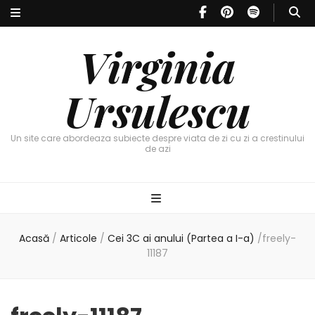
Virginia
Ursulescu
Un site care abordeaza subiecte despre viata de zi cu zi a crestinului
de azi
Acasă
/
Articole
/
Cei 3C ai anului (Partea a I-a )
/
freely-
11187