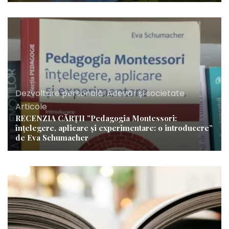
Dezvoltare personală
,
Adevăr și societate
,
Articole
RECENZIA CĂRȚII ”Pedagogia Montessori:
înțelegere, aplicare și experimentare: o introducere”
de Eva Schumacher