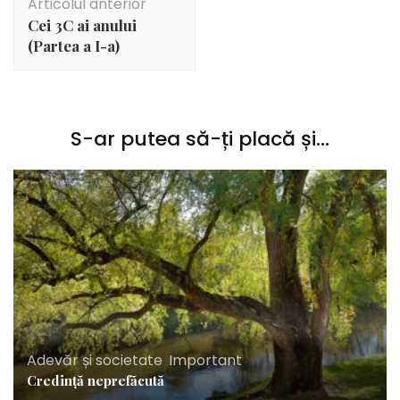
Articolul anterior
în
Cei 3C ai anului
articole
(Partea a I-a )
S-ar putea să-ți placă și...
Adevăr și societate
,
Important
Credință neprefăcută