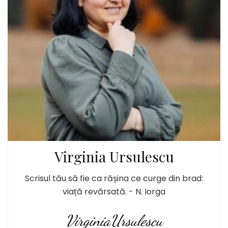
Virginia Ursulescu
Scrisul tău să fie ca rășina ce curge din brad:
viață revărsată. - N. Iorga
VirginiaUrsulescu