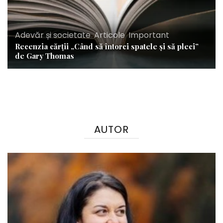
Adevăr și societate
,
Articole
,
Important
Recenzia cărții „Când să întorci spatele și să pleci”
de Gary Thomas
AUTOR